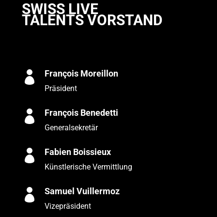
SWISS LIVE
TALENTS VORSTAND
François Moreillon

Präsident
François Benedetti

Generalsekretär
Fabien Boissieux

Künstlerische Vermittlung
Samuel Vuillermoz

Vizepräsident