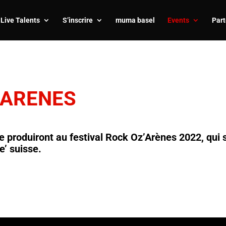
Live Talents
S’inscrire
muma basel
Events
Part
’ARENES
 se produiront au festival Rock Oz’Arènes 2022, q
e’ suisse.