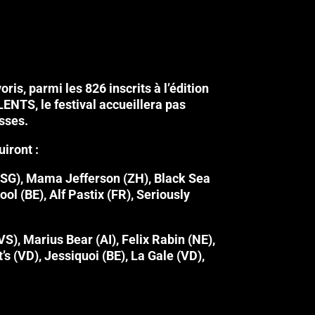
ris, parmi les 826 inscrits à l’édition
NTS, le festival accueillera pas
sses.
iront :
(SG), Mama Jefferson (ZH), Black Sea
l (BE), Alf Pastix (FR), Seriously
S), Marius Bear (AI), Felix Rabin (NE),
’s (VD), Jessiquoi (BE), La Gale (VD),